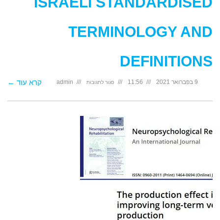
ISRAELI STANDARDISED
TERMINOLOGY AND
DEFINITIONS
על
קרא עוד ←
9 בפברואר 2021
11:56
admin
סגור לתגובות
Texture-
modified
foods
and
thickened
fluids
used
in
dysphagia:
Israeli
standardised
terminology
and
definitions