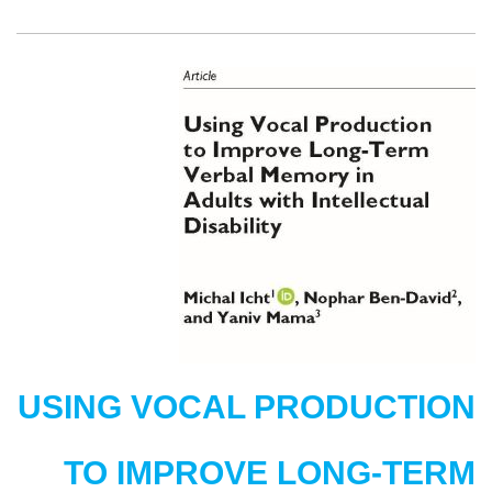
production
effect
in
adults
with
dysarthria:
improving
long-
term
verbal
memory
by
vocal
production
USING VOCAL PRODUCTION
TO IMPROVE LONG-TERM