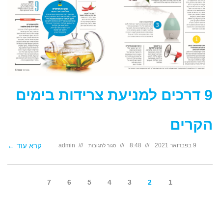
9 דרכים למניעת צרידות בימים
הקרים
על
קרא עוד ←
9 בפברואר 2021
8:48
admin
סגור לתגובות
9
דרכים
למניעת
צרידות
בימים
הקרים
7
6
5
4
3
2
1