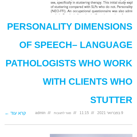
PERSONALITY DIMENSIONS
OF SPEECH– LANGUAGE
PATHOLOGISTS WHO WORK
WITH CLIENTS WHO
STUTTER
על
קרא עוד ←
9 בפברואר 2021
11:15
admin
סגור לתגובות
Personality
Dimensions
of
Speech–
Language
Pathologists
who
Work