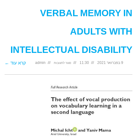
VERBAL MEMORY IN
ADULTS WITH
INTELLECTUAL DISABILITY
על
קרא עוד ←
9 בפברואר 2021
11:30
admin
סגור לתגובות
Using
Vocal
Production
to
Improve
Long-
Term
Verbal
Memory
in
Adults
with
Intellectual
Disability