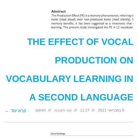
THE EFFECT OF VOCAL
PRODUCTION ON
VOCABULARY LEARNING IN
A SECOND LANGUAGE
על
קרא עוד ←
9 בפברואר 2021
11:27
admin
סגור לתגובות
The
effect
of
vocal
production
on
vocabulary
learning
in