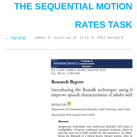
THE SEQUENTIAL MOTION
RATES TASK
על
קרא עוד ←
9 בפברואר 2021
11:21
admin
סגור לתגובות
Evidence-
Based
Clinical
Recommendations
for
the
Administration
of
the
Sequential
Motion
Rates
Task