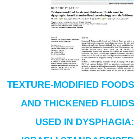
Deprivation
on
Vocal
Parameters
of
Young
Adults
TEXTURE-MODIFIED FOODS
AND THICKENED FLUIDS
USED IN DYSPHAGIA: