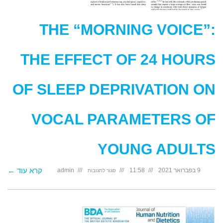
THE “MORNING VOICE”:
THE EFFECT OF 24 HOURS
OF SLEEP DEPRIVATION ON
VOCAL PARAMETERS OF
YOUNG ADULTS
על
קרא עוד ←
9 בפברואר 2021
11:58
admin
סגור לתגובות
The
“Morning
Voice”:
The
Effect
of
24
Hours
of
Sleep