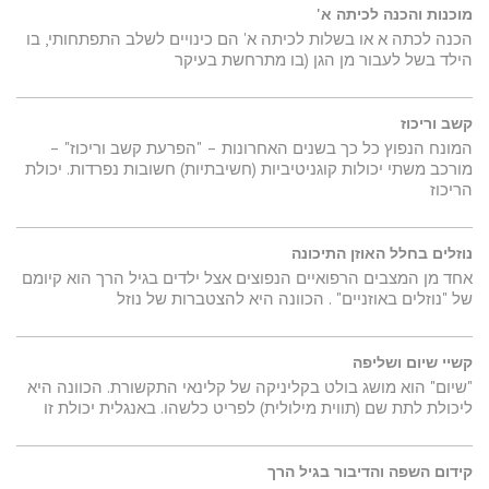
מוכנות והכנה לכיתה א'
הכנה לכתה א או בשלות לכיתה א' הם כינויים לשלב התפתחותי, בו
הילד בשל לעבור מן הגן (בו מתרחשת בעיקר
קשב וריכוז
המונח הנפוץ כל כך בשנים האחרונות – "הפרעת קשב וריכוז" –
מורכב משתי יכולות קוגניטיביות (חשיבתיות) חשובות נפרדות. יכולת
הריכוז
נוזלים בחלל האוזן התיכונה
אחד מן המצבים הרפואיים הנפוצים אצל ילדים בגיל הרך הוא קיומם
של "נוזלים באוזניים" . הכוונה היא להצטברות של נוזל
קשיי שיום ושליפה
"שיום" הוא מושג בולט בקליניקה של קלינאי התקשורת. הכוונה היא
ליכולת לתת שם (תווית מילולית) לפריט כלשהו. באנגלית יכולת זו
קידום השפה והדיבור בגיל הרך