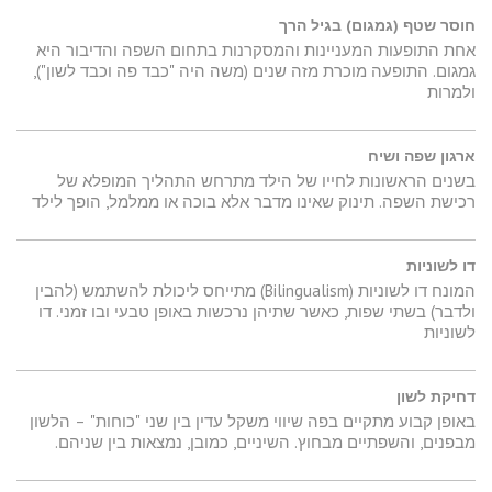
חוסר שטף (גמגום) בגיל הרך
אחת התופעות המעניינות והמסקרנות בתחום השפה והדיבור היא
גמגום. התופעה מוכרת מזה שנים (משה היה "כבד פה וכבד לשון"),
ולמרות
ארגון שפה ושיח
בשנים הראשונות לחייו של הילד מתרחש התהליך המופלא של
רכישת השפה. תינוק שאינו מדבר אלא בוכה או ממלמל, הופך לילד
דו לשוניות
המונח דו לשוניות (Bilingualism) מתייחס ליכולת להשתמש (להבין
ולדבר) בשתי שפות, כאשר שתיהן נרכשות באופן טבעי ובו זמני. דו
לשוניות
דחיקת לשון
באופן קבוע מתקיים בפה שיווי משקל עדין בין שני "כוחות" – הלשון
מבפנים, והשפתיים מבחוץ. השיניים, כמובן, נמצאות בין שניהם.