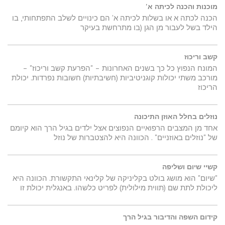
מוכנות והכנה לכיתה א'
הכנה לכתה א או בשלות לכיתה א' הם כינויים לשלב התפתחותי, בו
הילד בשל לעבור מן הגן (בו מתרחשת בעיקר
קשב וריכוז
המונח הנפוץ כל כך בשנים האחרונות – "הפרעת קשב וריכוז" –
מורכב משתי יכולות קוגניטיביות (חשיבתיות) חשובות נפרדות. יכולת
הריכוז
נוזלים בחלל האוזן התיכונה
אחד מן המצבים הרפואיים הנפוצים אצל ילדים בגיל הרך הוא קיומם
של "נוזלים באוזניים" . הכוונה היא להצטברות של נוזל
קשיי שיום ושליפה
"שיום" הוא מושג בולט בקליניקה של קלינאי התקשורת. הכוונה היא
ליכולת לתת שם (תווית מילולית) לפריט כלשהו. באנגלית יכולת זו
קידום השפה והדיבור בגיל הרך