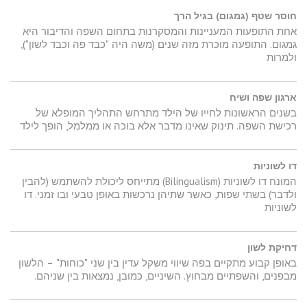
חוסר שטף (גמגום) בגיל הרך
אחת התופעות המעניינות והמסקרנות בתחום השפה והדיבור היא
גמגום. התופעה מוכרת מזה שנים (משה היה "כבד פה וכבד לשון"),
ולמרות
ארגון שפה ושיח
בשנים הראשונות לחייו של הילד מתרחש התהליך המופלא של
רכישת השפה. תינוק שאינו מדבר אלא בוכה או ממלמל, הופך לילד
דו לשוניות
המונח דו לשוניות (Bilingualism) מתייחס ליכולת להשתמש (להבין
ולדבר) בשתי שפות, כאשר שתיהן נרכשות באופן טבעי ובו זמני. דו
לשוניות
דחיקת לשון
באופן קבוע מתקיים בפה שיווי משקל עדין בין שני "כוחות" – הלשון
מבפנים, והשפתיים מבחוץ. השיניים, כמובן, נמצאות בין שניהם.